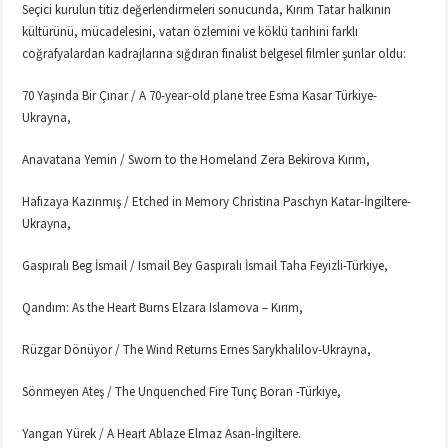
Seçici kurulun titiz değerlendirmeleri sonucunda, Kırım Tatar halkının
kültürünü, mücadelesini, vatan özlemini ve köklü tarihini farklı
coğrafyalardan kadrajlarına sığdıran finalist belgesel filmler şunlar oldu:
70 Yaşında Bir Çınar / A 70-year-old plane tree Esma Kasar Türkiye-
Ukrayna,
Anavatana Yemin / Sworn to the Homeland Zera Bekirova Kırım,
Hafızaya Kazınmış / Etched in Memory Christina Paschyn Katar-İngiltere-
Ukrayna,
Gaspıralı Beg İsmail / Ismail Bey Gaspıralı İsmail Taha Feyizli-Türkiye,
Qandım: As the Heart Burns Elzara Islamova – Kırım,
Rüzgar Dönüyor / The Wind Returns Ernes Sarykhalilov-Ukrayna,
Sönmeyen Ateş / The Unquenched Fire Tunç Boran -Türkiye,
Yangan Yürek / A Heart Ablaze Elmaz Asan-İngiltere.