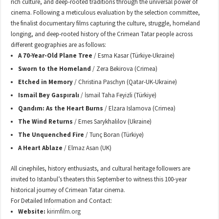
rich culture, and deep-rooted traditions through the universal power of
cinema. Following a meticulous evaluation by the selection committee,
the finalist documentary films capturing the culture, struggle, homeland
longing, and deep-rooted history of the Crimean Tatar people across
different geographies are as follows:
A 70-Year-Old Plane Tree
/ Esma Kasar (Türkiye-Ukraine)
Sworn to the Homeland
/ Zera Bekirova (Crimea)
Etched in Memory
/ Christina Paschyn (Qatar-UK-Ukraine)
Ismail Bey Gaspıralı
/ İsmail Taha Feyizli (Türkiye)
Qandım: As the Heart Burns
/ Elzara Islamova (Crimea)
The Wind Returns
/ Ernes Sarykhalilov (Ukraine)
The Unquenched Fire
/ Tunç Boran (Türkiye)
A Heart Ablaze
/ Elmaz Asan (UK)
All cinephiles, history enthusiasts, and cultural heritage followers are
invited to Istanbul’s theaters this September to witness this 100-year
historical journey of Crimean Tatar cinema.
For Detailed Information and Contact:
Website:
kirimfilm.org