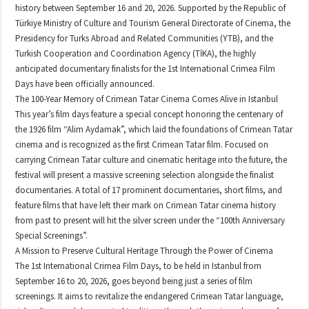
history between September 16 and 20, 2026. Supported by the Republic of
Türkiye Ministry of Culture and Tourism General Directorate of Cinema, the
Presidency for Turks Abroad and Related Communities (YTB), and the
Turkish Cooperation and Coordination Agency (TİKA), the highly
anticipated documentary finalists for the 1st International Crimea Film
Days have been officially announced.
The 100-Year Memory of Crimean Tatar Cinema Comes Alive in Istanbul
This year’s film days feature a special concept honoring the centenary of
the 1926 film “Alim Aydamak”, which laid the foundations of Crimean Tatar
cinema and is recognized as the first Crimean Tatar film. Focused on
carrying Crimean Tatar culture and cinematic heritage into the future, the
festival will present a massive screening selection alongside the finalist
documentaries. A total of 17 prominent documentaries, short films, and
feature films that have left their mark on Crimean Tatar cinema history
from past to present will hit the silver screen under the “100th Anniversary
Special Screenings”.
A Mission to Preserve Cultural Heritage Through the Power of Cinema
The 1st International Crimea Film Days, to be held in Istanbul from
September 16 to 20, 2026, goes beyond being just a series of film
screenings. It aims to revitalize the endangered Crimean Tatar language,