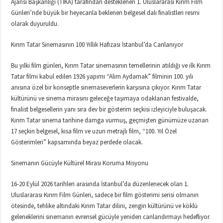
Ajansı Başkanlığı (TİKA) tarafından desteklenen 1. Uluslararası Kırım Film
Günleri’nde büyük bir heyecanla beklenen belgesel dalı finalistleri resmi
olarak duyuruldu.
Kırım Tatar Sinemasının 100 Yıllık Hafızası İstanbul’da Canlanıyor
Bu yılki film günleri, Kırım Tatar sinemasının temellerinin atıldığı ve ilk Kırım
Tatar filmi kabul edilen 1926 yapımı “Alim Aydamak” filminin 100. yılı
anısına özel bir konseptle sinemaseverlerin karşısına çıkıyor. Kırım Tatar
kültürünü ve sinema mirasını geleceğe taşımaya odaklanan festivalde,
finalist belgesellerin yanı sıra dev bir gösterim seçkisi izleyiciyle buluşacak.
Kırım Tatar sinema tarihine damga vurmuş, geçmişten günümüze uzanan
17 seçkin belgesel, kısa film ve uzun metrajlı film, “100. Yıl Özel
Gösterimleri” kapsamında beyaz perdede olacak.
Sinemanın Gücüyle Kültürel Mirası Koruma Misyonu
16-20 Eylül 2026 tarihleri arasında İstanbul’da düzenlenecek olan 1.
Uluslararası Kırım Film Günleri, sadece bir film gösterimi serisi olmanın
ötesinde, tehlike altındaki Kırım Tatar dilini, zengin kültürünü ve köklü
geleneklerini sinemanın evrensel gücüyle yeniden canlandırmayı hedefliyor.