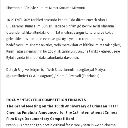
Sinemanın Gücüyle Kültürel Mirası Koruma Misyonu
16-20 Eylül 2026 tarihleri arasında İstanbul’da düzenlenecek olan 1.
Uluslararası Kırım Film Günleri, sadece bir film gösterimi serisi olmanın
ötesinde, tehlike altındaki Kırım Tatar dilini, zengin kültürünü ve köklü
geleneklerini sinemanın evrensel gücüyle yeniden canlandırmayı
hedefliyor.Tüm sinemaseverler, tarih meraklıları ve kültürel miras takipçileri,
Kırım Tatar sinemasının bu 100 yıllık tarihi yürüyüşüne tanıklık etmek üzere
Eylül ayında İstanbul’daki salonlarda davetlidir.
Detaylı Bilgi ve İletişim İçin:Web Sitesi: kirimfilm.orgSosyal Medya:
@kirimfilmfest (X & Instagram) / Kırım F. Festivali (Facebook)
DOCUMENTARY FILM COMPETITION FINALISTS
The Grand Meeting on the 100th Anniversary of Crimean Tatar
Cinema: Finalists Announced for the 1st International Crimea
Film Days Documentary Competition!
Istanbul is preparing to host a cultural feast rarely seen in world cinema